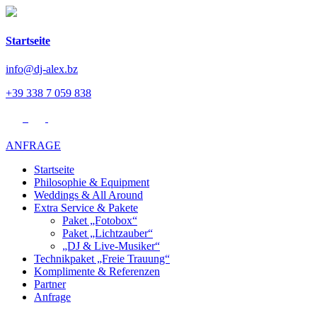
Startseite
info@dj-alex.bz
+39 338 7 059 838
ANFRAGE
Startseite
Philosophie & Equipment
Weddings & All Around
Extra Service & Pakete
Paket „Fotobox“
Paket „Lichtzauber“
„DJ & Live-Musiker“
Technikpaket „Freie Trauung“
Komplimente & Referenzen
Partner
Anfrage