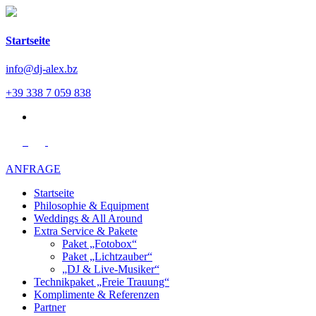
Startseite
info@dj-alex.bz
+39 338 7 059 838
en
ANFRAGE
Startseite
Philosophie & Equipment
Weddings & All Around
Extra Service & Pakete
Paket „Fotobox“
Paket „Lichtzauber“
„DJ & Live-Musiker“
Technikpaket „Freie Trauung“
Komplimente & Referenzen
Partner