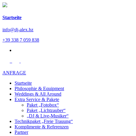
Startseite
info@dj-alex.bz
+39 338 7 059 838
en
ANFRAGE
Startseite
Philosophie & Equipment
Weddings & All Around
Extra Service & Pakete
Paket „Fotobox“
Paket „Lichtzauber“
„DJ & Live-Musiker“
Technikpaket „Freie Trauung“
Komplimente & Referenzen
Partner