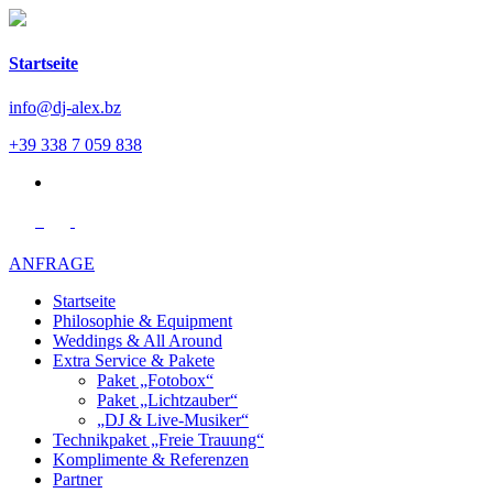
Startseite
info@dj-alex.bz
+39 338 7 059 838
en
ANFRAGE
Startseite
Philosophie & Equipment
Weddings & All Around
Extra Service & Pakete
Paket „Fotobox“
Paket „Lichtzauber“
„DJ & Live-Musiker“
Technikpaket „Freie Trauung“
Komplimente & Referenzen
Partner